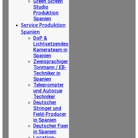
Green Screen
Studio
Produktion
Spanien
Service Produktion
Spanien
DoP &
Lichtsetzendes
Kamerateam in
Spanien
Zweisprachiger
Tonmann / EB-
Techniker in
Spanien
Teleprompter
und Autocue
Techniker
Deutscher
Stringer und
Field-Producer
in Spanien
Deutscher Fixer
in Spanien
Location-