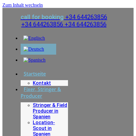
Zum Inhalt wechseln
call for booking
+34 644263856
+34 644263856
+34 644263856
Startseite
Kontakt
Fixer, Stringer &
Producer
Stringer & Field
Producer in
Spanien
Location-
Scout in
Spanien