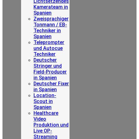
Lichtsetzendes
Kamerateam in
Spanien
Zweisprachiger
Tonmann / EB-
Techniker in
Spanien
Teleprompter
und Autocue
Techniker
Deutscher
Stringer und
Field-Producer
in Spanien
Deutscher Fixer
in Spanien
Location-
Scout in
Spanien
Healthcare
Video
Produktion und
Live OP-
Streaming