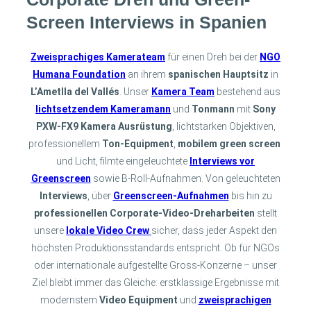
Screen Interviews in Spanien
Zweisprachiges Kamerateam
für einen Dreh bei der
NGO
Humana Foundation
an ihrem
spanischen Hauptsitz
in
L’Ametlla del Vallés
. Unser
Kamera Team
bestehend aus
lichtsetzendem Kameramann
und
Tonmann
mit
Sony
PXW-FX9 Kamera Ausrüstung
, lichtstarken Objektiven,
professionellem
Ton-Equipment
,
mobilem green screen
und Licht, filmte eingeleuchtete
Interviews vor
Greenscreen
sowie B-Roll-Aufnahmen. Von geleuchteten
Interviews
, über
Greenscreen-Aufnahmen
bis hin zu
professionellen Corporate-Video-Dreharbeiten
stellt
unsere
lokale Video Crew
sicher, dass jeder Aspekt den
höchsten Produktionsstandards entspricht. Ob für NGOs
oder internationale aufgestellte Gross-Konzerne – unser
Ziel bleibt immer das Gleiche: erstklassige Ergebnisse mit
modernstem
Video Equipment
und
zweisprachigen