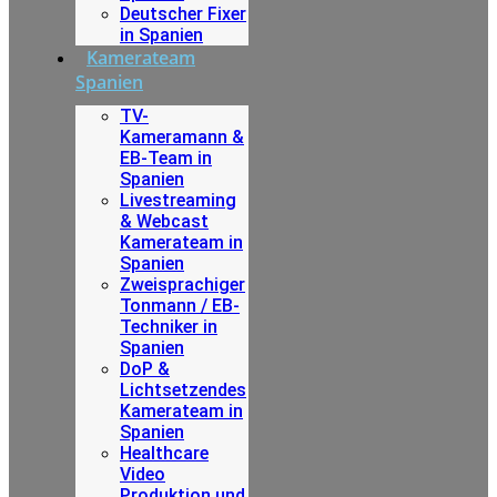
Deutscher Fixer
in Spanien
Kamerateam
Spanien
TV-
Kameramann &
EB-Team in
Spanien
Livestreaming
& Webcast
Kamerateam in
Spanien
Zweisprachiger
Tonmann / EB-
Techniker in
Spanien
DoP &
Lichtsetzendes
Kamerateam in
Spanien
Healthcare
Video
Produktion und