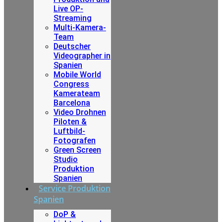
Live OP-
Streaming
Multi-Kamera-
Team
Deutscher
Videographer in
Spanien
Mobile World
Congress
Kamerateam
Barcelona
Video Drohnen
Piloten &
Luftbild-
Fotografen
Green Screen
Studio
Produktion
Spanien
Service Produktion
Spanien
DoP &