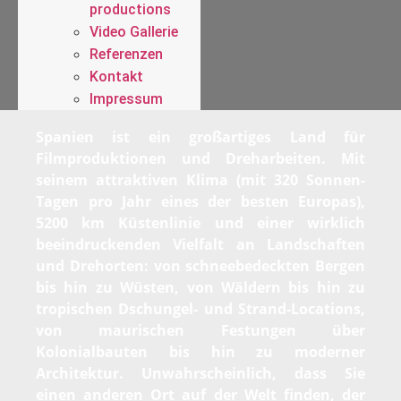
productions
Video Gallerie
Referenzen
Kontakt
Impressum
Spanien ist ein großartiges Land für
Filmproduktionen und Dreharbeiten. Mit
seinem attraktiven Klima (mit 320 Sonnen-
Tagen pro Jahr eines der besten Europas),
5200 km Küstenlinie und einer wirklich
beeindruckenden Vielfalt an Landschaften
und Drehorten: von schneebedeckten Bergen
bis hin zu Wüsten, von Wäldern bis hin zu
tropischen Dschungel- und Strand-Locations,
von maurischen Festungen über
Kolonialbauten bis hin zu moderner
Architektur. Unwahrscheinlich, dass Sie
einen anderen Ort auf der Welt finden, der