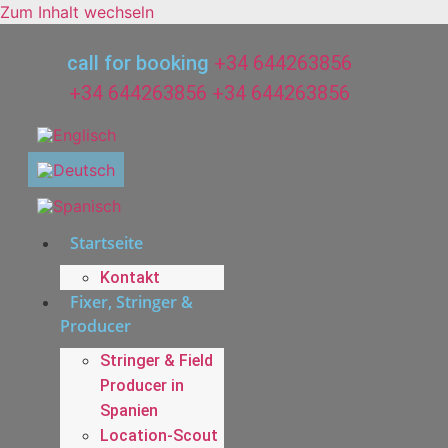
Zum Inhalt wechseln
call for booking
+34 644263856
+34 644263856
+34 644263856
Startseite
Kontakt
Fixer, Stringer &
Producer
Stringer & Field
Producer in
Spanien
Location-Scout