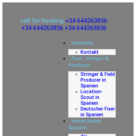
call for booking
+34 644263856
+34 644263856
+34 644263856
Startseite
Kontakt
Fixer, Stringer &
Producer
Stringer & Field
Producer in
Spanien
Location-
Scout in
Spanien
Deutscher Fixer
in Spanien
Kamerateam
Spanien