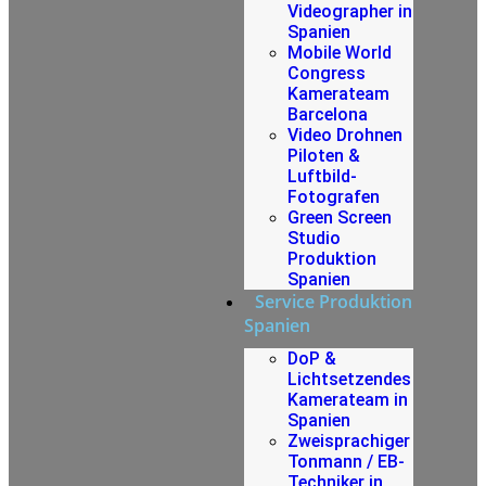
Videographer in
Spanien
Mobile World
Congress
Kamerateam
Barcelona
Video Drohnen
Piloten &
Luftbild-
Fotografen
Green Screen
Studio
Produktion
Spanien
Service Produktion
Spanien
DoP &
Lichtsetzendes
Kamerateam in
Spanien
Zweisprachiger
Tonmann / EB-
Techniker in