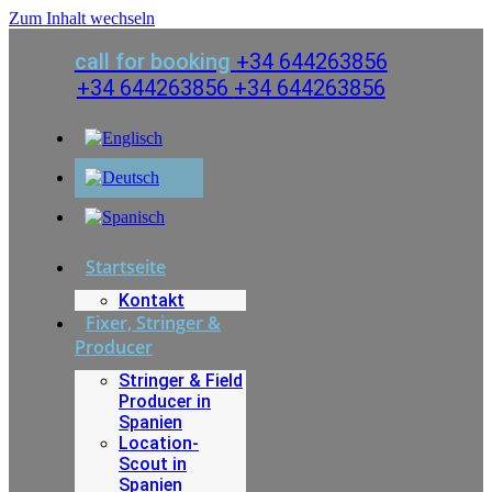
Zum Inhalt wechseln
call for booking
+34 644263856
+34 644263856
+34 644263856
Startseite
Kontakt
Fixer, Stringer &
Producer
Stringer & Field
Producer in
Spanien
Location-
Scout in
Spanien