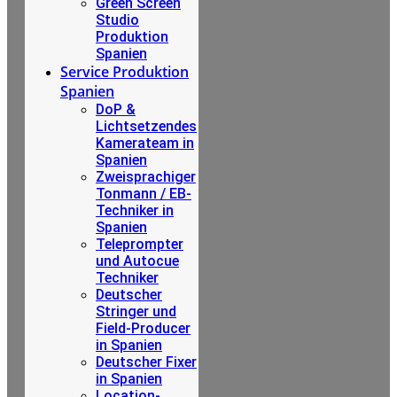
Green Screen
Studio
Produktion
Spanien
Service Produktion
Spanien
DoP &
Lichtsetzendes
Kamerateam in
Spanien
Zweisprachiger
Tonmann / EB-
Techniker in
Spanien
Teleprompter
und Autocue
Techniker
Deutscher
Stringer und
Field-Producer
in Spanien
Deutscher Fixer
in Spanien
Location-