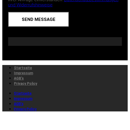
und Widerrufshinweise
SEND MESSAGE
Startseite
Impressum
AGB’s
Privacy Policy
Startseite
Impressum
AGB’s
Privacy Policy
This website uses cookies to ensure you get the best
experience on our website