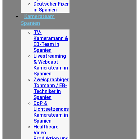
Deutscher Fixer
in Spanien
Kamerateam
Spanien
TV-
Kameramann &
EB-Team in
Spanien
Livestreaming
& Webcast
Kamerateam in
Spanien
Zweisprachiger
Tonmann / EB-
Techniker in
Spanien
DoP &
Lichtsetzendes
Kamerateam in
Spanien
Healthcare
Video
Produktion und