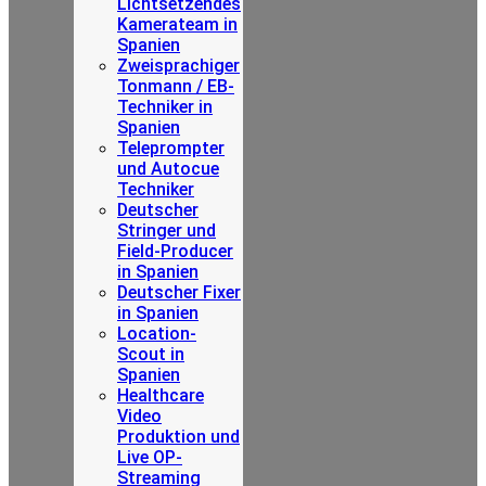
Lichtsetzendes
Kamerateam in
Spanien
Zweisprachiger
Tonmann / EB-
Techniker in
Spanien
Teleprompter
und Autocue
Techniker
Deutscher
Stringer und
Field-Producer
in Spanien
Deutscher Fixer
in Spanien
Location-
Scout in
Spanien
Healthcare
Video
Produktion und
Live OP-
Streaming