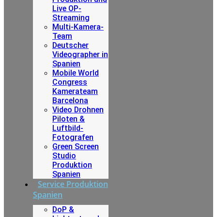
Live OP-
Streaming
Multi-Kamera-
Team
Deutscher
Videographer in
Spanien
Mobile World
Congress
Kamerateam
Barcelona
Video Drohnen
Piloten &
Luftbild-
Fotografen
Green Screen
Studio
Produktion
Spanien
Service Produktion
Spanien
DoP &