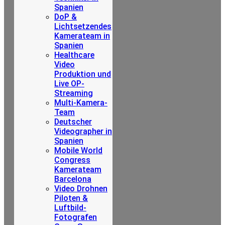
Spanien
DoP &
Lichtsetzendes
Kamerateam in
Spanien
Healthcare
Video
Produktion und
Live OP-
Streaming
Multi-Kamera-
Team
Deutscher
Videographer in
Spanien
Mobile World
Congress
Kamerateam
Barcelona
Video Drohnen
Piloten &
Luftbild-
Fotografen