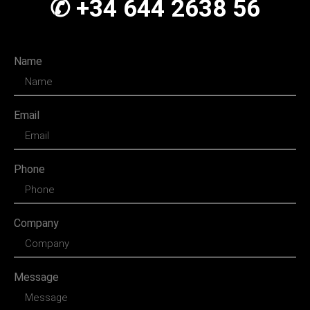
✆ +34 644 2638 56
Name
Email
Phone
Company
Message