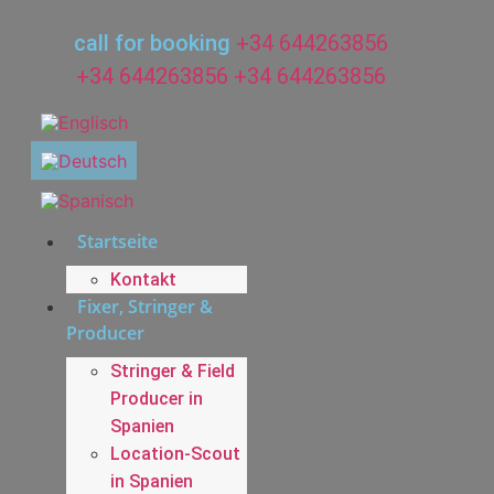
Zum
Inhalt
call for booking
+34 644263856
wechseln
+34 644263856
+34 644263856
Startseite
Kontakt
Fixer, Stringer &
Producer
Stringer & Field
Producer in
Spanien
Location-Scout
in Spanien