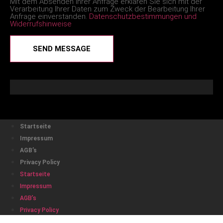
Mit dem Absenden Ihrer Anfrage erklären Sie sich mit der
Verarbeitung Ihrer Daten zum Zweck der Bearbeitung Ihrer
Anfrage einverstanden.
Datenschutzbestimmungen und
Widerrufshinweise
SEND MESSAGE
Startseite
Impressum
AGB’s
Privacy Policy
Startseite
Impressum
AGB’s
Privacy Policy
This website uses cookies to ensure you get the best