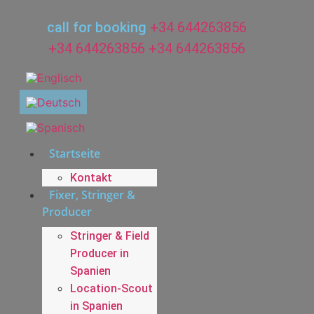
Zum
Inhalt
call for booking
+34 644263856
wechseln
+34 644263856
+34 644263856
Startseite
Kontakt
Fixer, Stringer &
Producer
Stringer & Field
Producer in
Spanien
Location-Scout
in Spanien