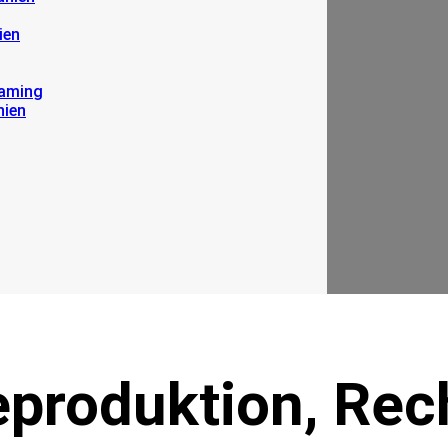
ien
eaming
nien
produktion, Rec