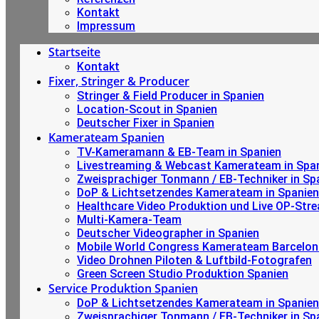
Kontakt
Impressum
Startseite
Kontakt
Fixer, Stringer & Producer
Stringer & Field Producer in Spanien
Location-Scout in Spanien
Deutscher Fixer in Spanien
Kamerateam Spanien
TV-Kameramann & EB-Team in Spanien
Livestreaming & Webcast Kamerateam in Spa
Zweisprachiger Tonmann / EB-Techniker in Sp
DoP & Lichtsetzendes Kamerateam in Spanien
Healthcare Video Produktion und Live OP-Str
Multi-Kamera-Team
Deutscher Videographer in Spanien
Mobile World Congress Kamerateam Barcelon
Video Drohnen Piloten & Luftbild-Fotografen
Green Screen Studio Produktion Spanien
Service Produktion Spanien
DoP & Lichtsetzendes Kamerateam in Spanien
Zweisprachiger Tonmann / EB-Techniker in Sp