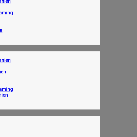
anien
eaming
a
anien
ien
eaming
nien