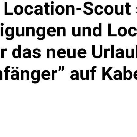
d Location-Scout
gungen und Loc
 das neue Urlau
nfänger” auf Kabe