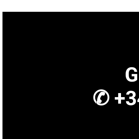
G
✆ +3