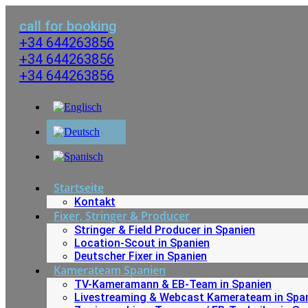
Zum
Inhalt
call for booking
wechseln
+34 644263856
+34 644263856
+34 644263856
Startseite
Kontakt
Fixer, Stringer & Producer
Stringer & Field Producer in Spanien
Location-Scout in Spanien
Deutscher Fixer in Spanien
Kamerateam Spanien
TV-Kameramann & EB-Team in Spanien
Livestreaming & Webcast Kamerateam in Spa