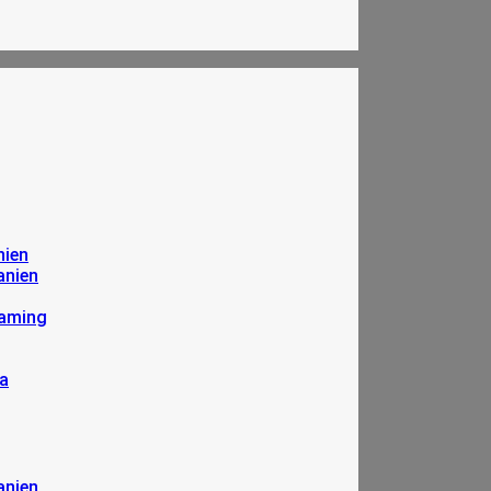
nien
anien
eaming
a
anien