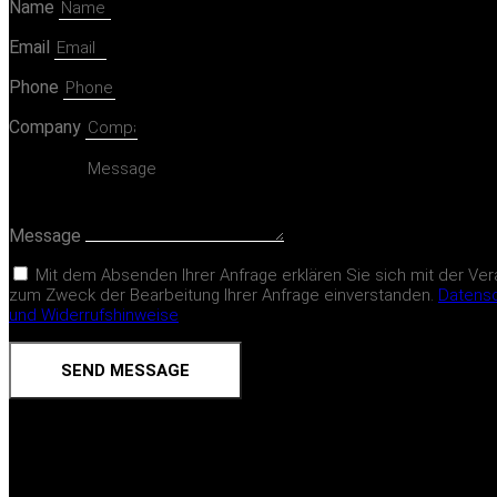
Name
Email
Phone
Company
Message
Mit dem Absenden Ihrer Anfrage erklären Sie sich mit der Ver
zum Zweck der Bearbeitung Ihrer Anfrage einverstanden.
Datens
und Widerrufshinweise
SEND MESSAGE