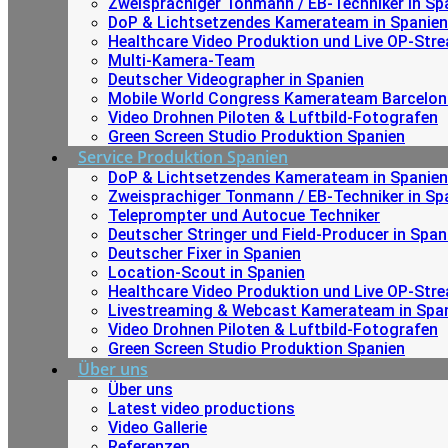
Zweisprachiger Tonmann / EB-Techniker in Sp
DoP & Lichtsetzendes Kamerateam in Spanien
Healthcare Video Produktion und Live OP-Str
Multi-Kamera-Team
Deutscher Videographer in Spanien
Mobile World Congress Kamerateam Barcelon
Video Drohnen Piloten & Luftbild-Fotografen
Green Screen Studio Produktion Spanien
Service Produktion Spanien
DoP & Lichtsetzendes Kamerateam in Spanien
Zweisprachiger Tonmann / EB-Techniker in Sp
Teleprompter und Autocue Techniker
Deutscher Stringer und Field-Producer in Span
Deutscher Fixer in Spanien
Location-Scout in Spanien
Healthcare Video Produktion und Live OP-Str
Livestreaming & Webcast Kamerateam in Spa
Video Drohnen Piloten & Luftbild-Fotografen
Green Screen Studio Produktion Spanien
Über uns
Über uns
Latest video productions
Video Gallerie
Referenzen