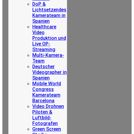
DoP &
Lichtsetzendes
Kamerateam in
Spanien
Healthcare
Video
Produktion und
Live OP-
Streaming
Multi-Kamera-
Team
Deutscher
Videographer in
Spanien
Mobile World
Congress
Kamerateam
Barcelona
Video Drohnen
Piloten &
Luftbild-
Fotografen
Green Screen