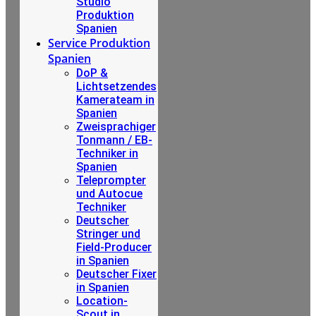
Studio
Produktion
Spanien
Service Produktion
Spanien
DoP &
Lichtsetzendes
Kamerateam in
Spanien
Zweisprachiger
Tonmann / EB-
Techniker in
Spanien
Teleprompter
und Autocue
Techniker
Deutscher
Stringer und
Field-Producer
in Spanien
Deutscher Fixer
in Spanien
Location-
Scout in