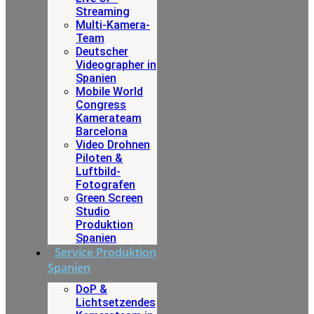
Streaming
Multi-Kamera-
Team
Deutscher
Videographer in
Spanien
Mobile World
Congress
Kamerateam
Barcelona
Video Drohnen
Piloten &
Luftbild-
Fotografen
Green Screen
Studio
Produktion
Spanien
Service Produktion
Spanien
DoP &
Lichtsetzendes