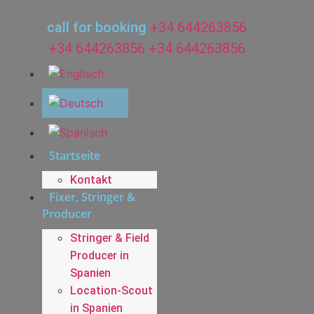
Zum
Inhalt
call for booking
+34 644263856
wechseln
+34 644263856
+34 644263856
Startseite
Kontakt
Fixer, Stringer &
Producer
Stringer & Field
Producer in
Spanien
Location-Scout
in Spanien