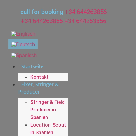
Zum
Inhalt
call for booking
+34 644263856
wechseln
+34 644263856
+34 644263856
Startseite
Kontakt
Fixer, Stringer &
Producer
Stringer & Field
Producer in
Spanien
Location-Scout
in Spanien