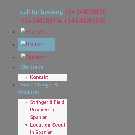
Zum
Inhalt
call for booking
+34 644263856
wechseln
+34 644263856
+34 644263856
Startseite
Kontakt
Fixer, Stringer &
Producer
Stringer & Field
Producer in
Spanien
Location-Scout
in Spanien