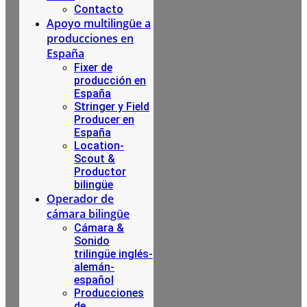
Contacto
Apoyo multilingüe a
producciones en
España
Fixer de
producción en
España
Stringer y Field
Producer en
España
Location-
Scout &
Productor
bilingüe
Operador de
cámara bilingüe
Cámara &
Sonido
trilingüe inglés-
alemán-
español
Producciones
de