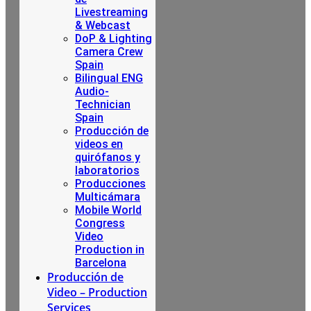
Livestreaming
& Webcast
DoP & Lighting
Camera Crew
Spain
Bilingual ENG
Audio-
Technician
Spain
Producción de
videos en
quirófanos y
laboratorios
Producciones
Multicámara
Mobile World
Congress
Video
Production in
Barcelona
Producción de
Video – Production
Services