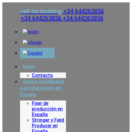
Ir
al
call for booking
+34 644263856
contenido
+34 644263856
+34 644263856
Inicio
Contacto
Apoyo multilingüe
a producciones en
España
Fixer de
producción en
España
Stringer y Field
Producer en
España