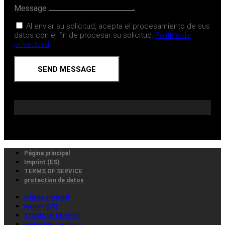
Message
Al enviar su solicitud, acepta el procesamiento de sus
datos con el fin de procesar su solicitud.
Politica de
privacidad
SEND MESSAGE
Página principal
Imprint (ES)
TERMS OF SERVICE
protection de datos
Página principal
Imprint (ES)
TERMS OF SERVICE
protection de datos