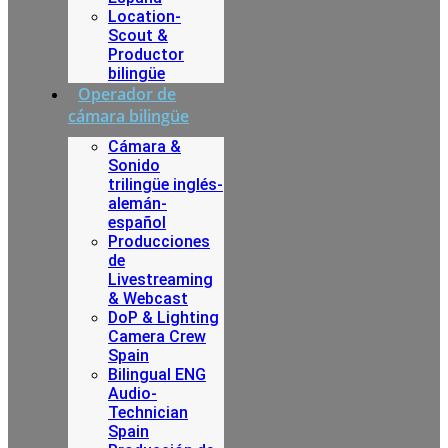
Location-
Scout &
Productor
bilingüe
Operador de
cámara bilingüe
Cámara &
Sonido
trilingüe inglés-
alemán-
español
Producciones
de
Livestreaming
& Webcast
DoP & Lighting
Camera Crew
Spain
Bilingual ENG
Audio-
Technician
Spain