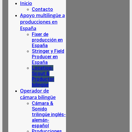
Inicio
Contacto
Apoyo multilingüe a
producciones en
España
Fixer de
producción en
España
Stringer y Field
Producer en
España
Location-
Scout &
Productor
bilingüe
Operador de
cámara bilingüe
Cámara &
Sonido
trilingüe inglés-
alemán-
español
Producciones