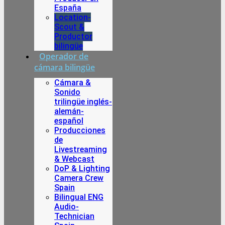
España
Location-
Scout &
Productor
bilingüe
Operador de
cámara bilingüe
Cámara &
Sonido
trilingüe inglés-
alemán-
español
Producciones
de
Livestreaming
& Webcast
DoP & Lighting
Camera Crew
Spain
Bilingual ENG
Audio-
Technician