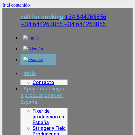
Ir al contenido
call for booking
+34 644263856
+34 644263856
+34 644263856
Inicio
Contacto
Apoyo multilingüe
a producciones en
España
Fixer de
producción en
España
Stringer y Field
Producer en