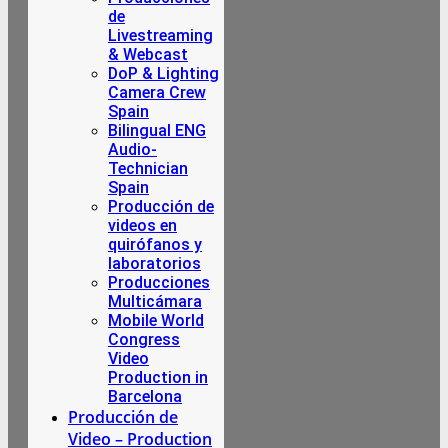
de
Livestreaming
& Webcast
DoP & Lighting
Camera Crew
Spain
Bilingual ENG
Audio-
Technician
Spain
Producción de
videos en
quirófanos y
laboratorios
Producciones
Multicámara
Mobile World
Congress
Video
Production in
Barcelona
Producción de
Video – Production