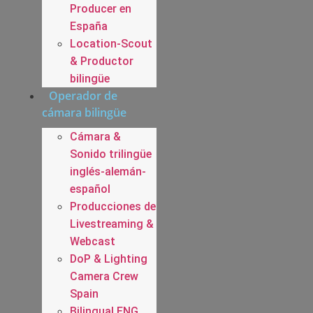
Producer en
España
Location-Scout
& Productor
bilingüe
Operador de
cámara bilingüe
Cámara &
Sonido trilingüe
inglés-alemán-
español
Producciones de
Livestreaming &
Webcast
DoP & Lighting
Camera Crew
Spain
Bilingual ENG