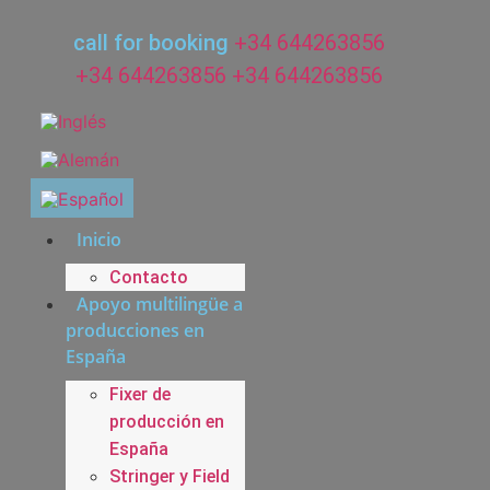
Ir
al
call for booking
+34 644263856
contenido
+34 644263856
+34 644263856
Inicio
Contacto
Apoyo multilingüe a
producciones en
España
Fixer de
producción en
España
Stringer y Field