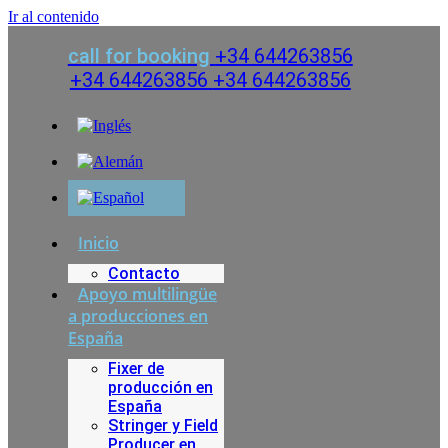
Ir al contenido
call for booking
+34 644263856
+34 644263856
+34 644263856
Inicio
Contacto
Apoyo multilingüe
a producciones en
España
Fixer de
producción en
España
Stringer y Field
Producer en