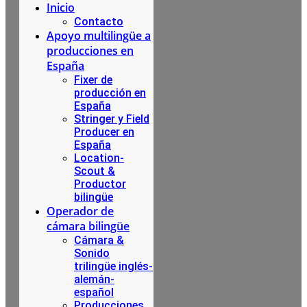
Inicio
Contacto
Apoyo multilingüe a
producciones en
España
Fixer de
producción en
España
Stringer y Field
Producer en
España
Location-
Scout &
Productor
bilingüe
Operador de
cámara bilingüe
Cámara &
Sonido
trilingüe inglés-
alemán-
español
Producciones