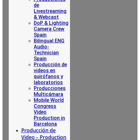
de
Livestreaming
& Webcast
DoP & Lighting
Camera Crew
Spain
Bilingual ENG
Audio-
Technician
Spain
Producción de
videos en
quirófanos y
laboratorios
Producciones
Multicámara
Mobile World
Congress
Video
Production in
Barcelona
Producción de
Video – Production