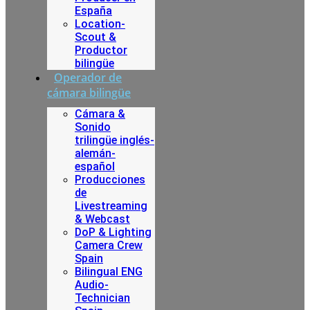
España
Location-
Scout &
Productor
bilingüe
Operador de
cámara bilingüe
Cámara &
Sonido
trilingüe inglés-
alemán-
español
Producciones
de
Livestreaming
& Webcast
DoP & Lighting
Camera Crew
Spain
Bilingual ENG
Audio-
Technician