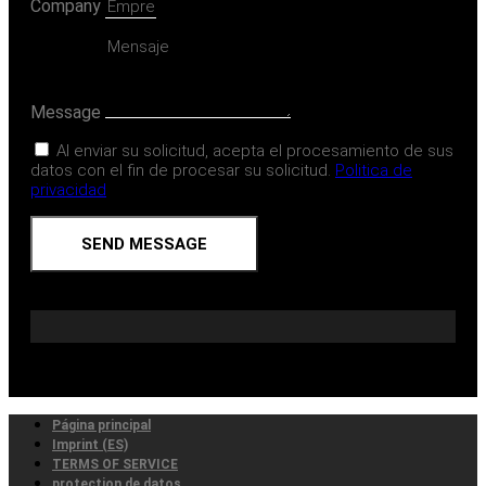
Company
Message
Al enviar su solicitud, acepta el procesamiento de sus
datos con el fin de procesar su solicitud.
Politica de
privacidad
SEND MESSAGE
Página principal
Imprint (ES)
TERMS OF SERVICE
protection de datos