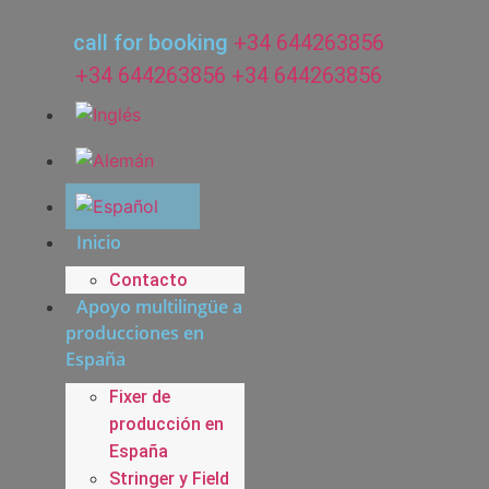
Ir
al
call for booking
+34 644263856
contenido
+34 644263856
+34 644263856
Inicio
Contacto
Apoyo multilingüe a
producciones en
España
Fixer de
producción en
España
Stringer y Field