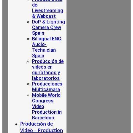
de
Livestreaming
& Webcast
DoP & Lighting
Camera Crew
Spain
Bilingual ENG
Audio-
Technician
Spain
Producción de
videos en
quirófanos y
laboratorios
Producciones
Multicámara
Mobile World
Congress
Video
Production in
Barcelona
Producción de
Video – Production