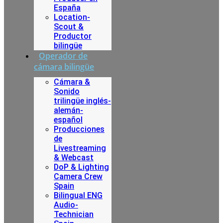
España
Location-
Scout &
Productor
bilingüe
Operador de
cámara bilingüe
Cámara &
Sonido
trilingüe inglés-
alemán-
español
Producciones
de
Livestreaming
& Webcast
DoP & Lighting
Camera Crew
Spain
Bilingual ENG
Audio-
Technician