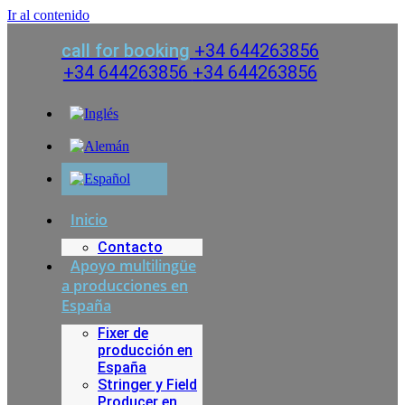
Ir al contenido
call for booking
+34 644263856
+34 644263856
+34 644263856
Inicio
Contacto
Apoyo multilingüe
a producciones en
España
Fixer de
producción en
España
Stringer y Field
Producer en