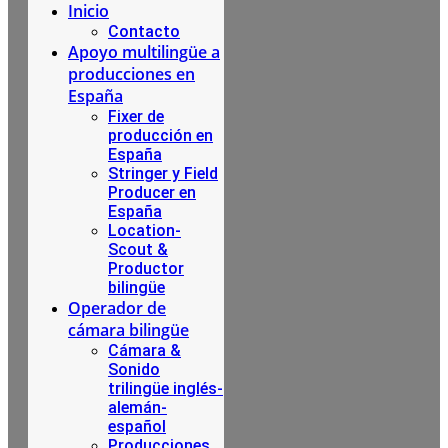
Inicio
Contacto
Apoyo multilingüe a
producciones en
España
Fixer de
producción en
España
Stringer y Field
Producer en
España
Location-
Scout &
Productor
bilingüe
Operador de
cámara bilingüe
Cámara &
Sonido
trilingüe inglés-
alemán-
español
Producciones