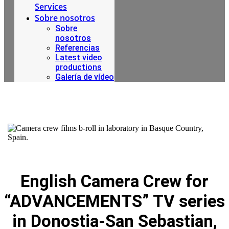
Services
Sobre nosotros
Sobre
nosotros
Referencias
Latest video
productions
Galería de vídeo
English Camera Crew for
“ADVANCEMENTS” TV series
in Donostia-San Sebastian,