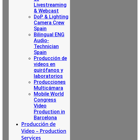
Livestreaming
& Webcast
DoP & Lighting
Camera Crew
Spain
Bilingual ENG
Audio-
Technician
Spain
Producción de
videos en
quirófanos y
laboratorios
Producciones
Multicámara
Mobile World
Congress
Video
Production in
Barcelona
Producción de
Video – Production
Services