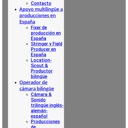
Contacto
Apoyo multilingüe a
producciones en
España
Fixer de
producción en
España
Stringer y Field
Producer en
España
Location-
Scout &
Productor
bilingüe
Operador de
cámara bilingüe
Cámara &
Sonido
trilingüe inglés-
alemán-
español
Producciones
de