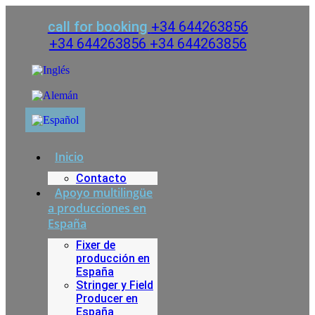
Ir
al
call for booking
+34 644263856
contenido
+34 644263856
+34 644263856
Inicio
Contacto
Apoyo multilingüe
a producciones en
España
Fixer de
producción en
España
Stringer y Field
Producer en
España