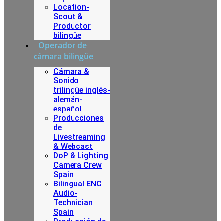
Location-
Scout &
Productor
bilingüe
Operador de
cámara bilingüe
Cámara &
Sonido
trilingüe inglés-
alemán-
español
Producciones
de
Livestreaming
& Webcast
DoP & Lighting
Camera Crew
Spain
Bilingual ENG
Audio-
Technician
Spain