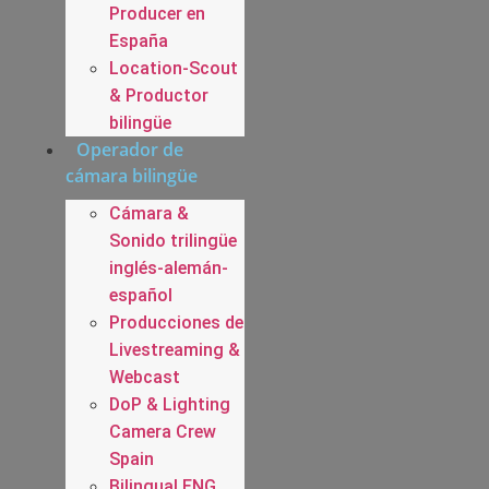
Producer en
España
Location-Scout
& Productor
bilingüe
Operador de
cámara bilingüe
Cámara &
Sonido trilingüe
inglés-alemán-
español
Producciones de
Livestreaming &
Webcast
DoP & Lighting
Camera Crew
Spain
Bilingual ENG