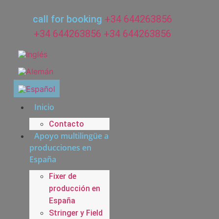
Ir
al
call for booking
+34 644263856
contenido
+34 644263856
+34 644263856
Inicio
Contacto
Apoyo multilingüe a
producciones en
España
Fixer de
producción en
España
Stringer y Field