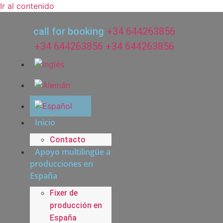
Ir al contenido
call for booking
+34 644263856
+34 644263856
+34 644263856
Inicio
Contacto
Apoyo multilingüe a
producciones en
España
Fixer de
producción en
España