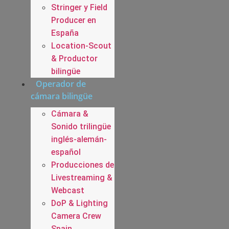
Stringer y Field
Producer en
España
Location-Scout
& Productor
bilingüe
Operador de
cámara bilingüe
Cámara &
Sonido trilingüe
inglés-alemán-
español
Producciones de
Livestreaming &
Webcast
DoP & Lighting
Camera Crew
Spain